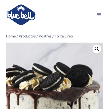
Skip
to
content
Home
/
Productos
/
Postres
/
Torta Oreo