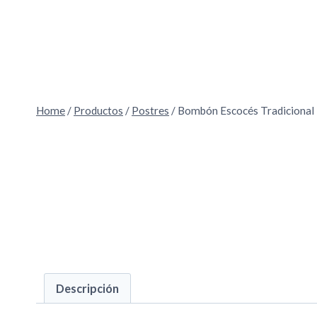
Skip
to
content
Home
/
Productos
/
Postres
/
Bombón Escocés Tradicional
Descripción