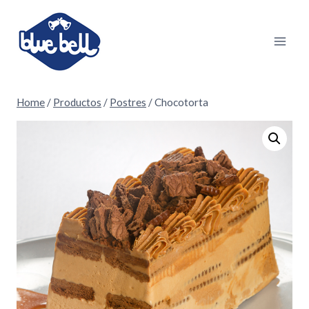
Skip
to
content
Home
/
Productos
/
Postres
/
Chocotorta