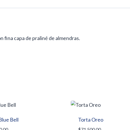
 fina capa de praliné de almendras.
Blue Bell
Torta Oreo
0,00
$
71.500,00