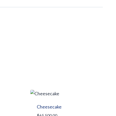
Cheesecake
$
65.500,00