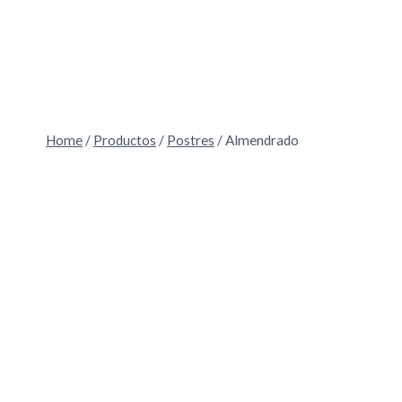
Skip
to
content
Home
/
Productos
/
Postres
/
Almendrado